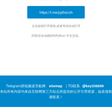
https://t.me/pythonzh
点击按钮打开群组,或者等待自动打开
22秒后自动跳转到Python 中文交流...
Telegram群组频道导航网
sitemap
| TG联系
@key336699
本站所有内容均来自互联网第三方站点所提供的公开引用资源，如若侵权
请联系！