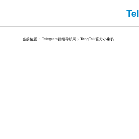
T
当前位置：
Telegram群组导航网
TangTalk官方小喇叭