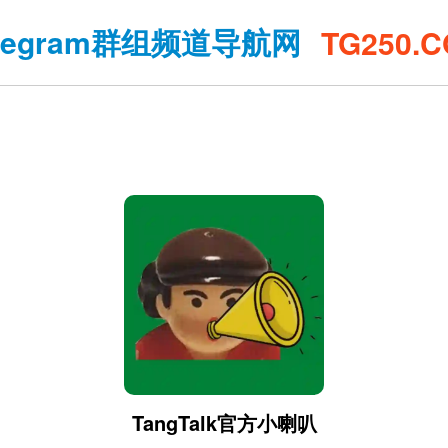
elegram群组频道导航网
TG250.
TangTalk官方小喇叭