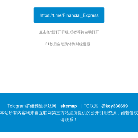
https://t.me/Financial_Express
点击按钮打开群组,或者等待自动打开
21秒后自动跳转到财经慢报...
Telegram群组频道导航网
sitemap
| TG联系
@key336699
本站所有内容均来自互联网第三方站点所提供的公开引用资源，如若侵权
请联系！