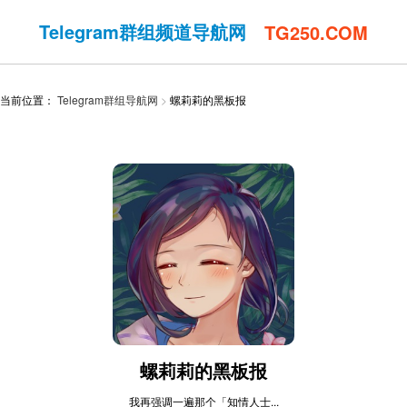
Telegram群组频道导航网
TG250.COM
当前位置：
Telegram群组导航网
螺莉莉的黑板报
螺莉莉的黑板报
我再强调一遍那个「知情人士...